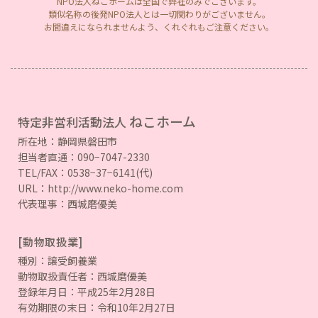
NPO法人ねこホームは全国で弊社のみでございます。
類似名称の後発NPO法人とは一切関わりがございません。
お間違えになられませんよう、くれぐれもご注意ください。
ねこホーム
特定非営利活動法人
所在地：静岡県磐田市
担当者直通：090−7047-2330
TEL/FAX：0538−37−6141(代)
URL：http://www.neko-home.com
代表理事：西城磨優美
[動物取扱業]
種別：譲受飼養業
動物取扱責任者：西城磨優美
登録年月日：平成25年2月28日
有効期限の末日：令和10年2月27日